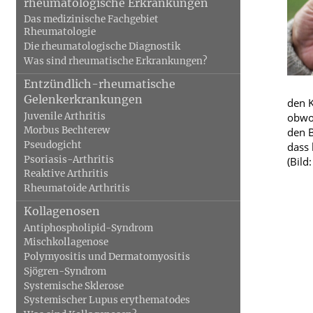
rheumatologische Erkrankungen
Anmessen
Das medizinische Fachgebiet
Blut, Krebs und Infektionen
Neurologie
Rheumatologie
Verleih von Milchpumpen
Die rheumatologische Diagnostik
Haut, Haare und Nägel
Schmerz- und S
Was sind rheumatische Erkrankungen?
Krankenpflege
Psychische Erkrankungen
Frauenkrankhei
Entzündlich-rheumatische
Gelenkerkrankungen
den K
Juvenile Arthritis
obwo
Morbus Bechterew
den B
Pseudogicht
dass 
Psoriasis-Arthritis
(Bild
Reaktive Arthritis
Rheumatoide Arthritis
Kollagenosen
Antiphospholipid-Syndrom
Mischkollagenose
Polymyositis und Dermatomyositis
Sjögren-Syndrom
Systemische Sklerose
Systemischer Lupus erythematodes