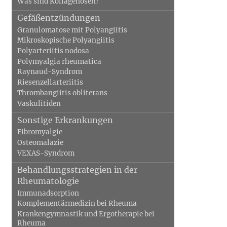
Was sind Kollagenosen?
Gefäßentzündungen
Granulomatose mit Polyangiitis
Mikroskopische Polyangiitis
Polyarteriitis nodosa
Polymyalgia rheumatica
Raynaud-Syndrom
Riesenzellarteriitis
Thrombangiitis obliterans
Vaskulitiden
Sonstige Erkrankungen
Fibromyalgie
Osteomalazie
VEXAS-Syndrom
Behandlungsstrategien in der
Rheumatologie
Immunadsorption
Komplementärmedizin bei Rheuma
Krankengymnastik und Ergotherapie bei
Rheuma