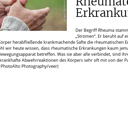
Rheumato
Erkrank
Männerkrankheiten
chlafmedizin
Der Begriff Rheuma stamm
ten
„Strömen“. Er beruht auf e
örper herabfließende krankmachende Säfte die rheumatischen Erk
hl wir heute wissen, dass rheumatische Erkrankungen kaum jem
ewegungsapparat betreffen. Was sie aber alle verbindet, sind ih
krankhafte Abwehrreaktionen des Körpers sehr oft mit von der Pa
: PhotoAlto Photography/veer)