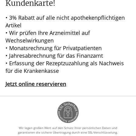
Ratgeber
Kundenkarte!
Krankheiten & Therapie
• 3% Rabatt auf alle nicht apothekenpflichtigen
Artikel
WELLNESS
• Wir prüfen Ihre Arzneimittel auf
Wechselwirkungen
• Monatsrechnung für Privatpatienten
ELTERN UND KIND
• Jahresabrechnung für das Finanzamt
• Erfassung der Rezeptzuzahlung als Nachweis
für die Krankenkasse
Jetzt online reservieren
Wir legen großen Wert auf den Schutz Ihrer persönlichen Daten und
garantieren die sichere Übertragung durch eine SSL-Verschlüsselung.