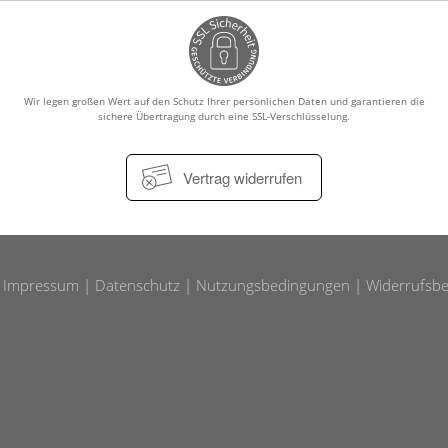
Männerkrankheiten
chlafmedizin
Wir legen großen Wert auf den Schutz Ihrer persönlichen Daten und garantieren die
ten
sichere Übertragung durch eine SSL-Verschlüsselung.
Vertrag widerrufen
Impressum
Datenschutz
Nutzungsbedingungen
Widerrufsbe